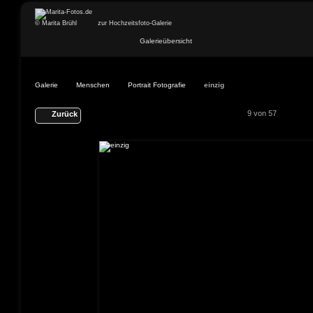
© Marita Brühl
zur Hochzeitsfoto-Galerie
Galerieübersicht
Galerie
Menschen
Portrait Fotografie
einzig
9 von 57
Zurück